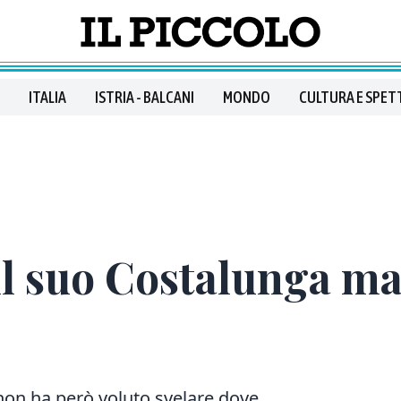
ITALIA
ISTRIA - BALCANI
MONDO
CULTURA E SPET
 il suo Costalunga m
 non ha però voluto svelare dove