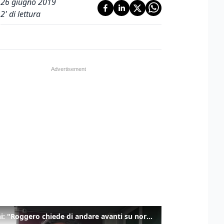
26 giugno 2019
2
' di lettura
Salvini: "Roggero chiede di andare avanti su norma anti-risarcimenti"