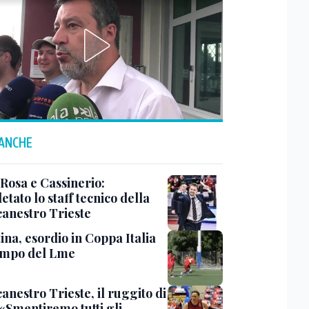
 ANCHE
 Rosa e Cassinerio:
tato lo staff tecnico della
canestro Trieste
ina, esordio in Coppa Italia
ampo del Lme
anestro Trieste, il ruggito di
 «Smentiremo tutti gli