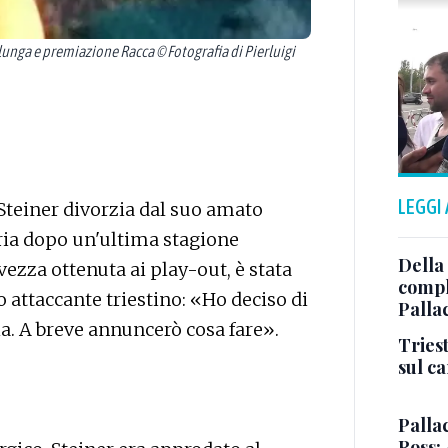
unga e premiazione Racca © Fotografia di Pierluigi
LEGGI
teiner divorzia dal suo amato
aria dopo un'ultima stagione
Della
ezza ottenuta ai play-out, è stata
comple
 attaccante triestino: «Ho deciso di
Palla
a. A breve annuncerò cosa fare».
Triest
sul c
Pallac
Ross: