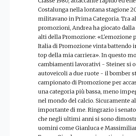
Classe 1980, attaccante rapido ed ene
Costalunga nella lontana stagione 2
militavano in Prima Categoria. Tra alt
promozioni, Andrea ha giocato dalla 
alti della Promozione: «L'emozione p
Italia di Promozione vinta battendo in 
top della mia carriera». In questo m
cambiamenti lavorativi - Steiner si o
autoveicoli a due ruote - il bomber s
campionato di Promozione per accasa
una categoria più bassa, meno impeg
nel mondo del calcio. Sicuramente al
importante di me. Ringrazio i senator
che negli ultimi anni si sono dimost
uomini come Gianluca e Massimiliano 