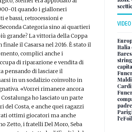
rgico, Steiner era approdato al
scetti
000-01 quando i gialloneri
i e bassi, retrocessioni e
VIDEO
Seconda Categoria sino ai quartieri
iù grande? La vittoria della Coppa
Europe
finale il Casarsa nel 2016. È stato il
Italia
Baresi
omento, complici anche i
string
ccupa di riparazione e vendita di
capit
ta pensando di lasciare il
Funer
Maldin
rsi in un sodalizio coinvolto in
Cardi
nativa. «Vorrei rimanere ancora
Funera
 Costalunga ho lasciato un parte
compag
padre,
i del Costa, e anche quei ragazzi
Parigi
rati ottimi giocatori ma anche
l'eFoi
Zetto, i fratelli Del Moro, Seba