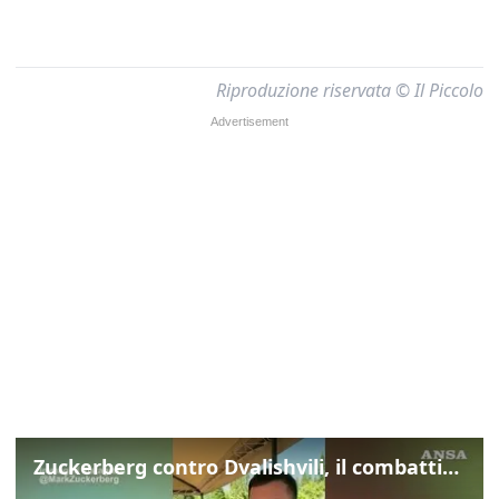
Riproduzione riservata © Il Piccolo
Zuckerberg contro Dvalishvili, il combattimento in mezzo a un lago