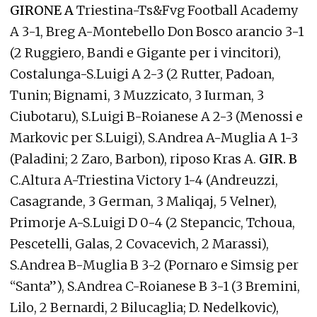
GIRONE A
Triestina-Ts&Fvg Football Academy
A 3-1, Breg A-Montebello Don Bosco arancio 3-1
(2 Ruggiero, Bandi e Gigante per i vincitori),
Costalunga-S.Luigi A 2-3 (2 Rutter, Padoan,
Tunin; Bignami, 3 Muzzicato, 3 Iurman, 3
Ciubotaru), S.Luigi B-Roianese A 2-3 (Menossi e
Markovic per S.Luigi), S.Andrea A-Muglia A 1-3
(Paladini; 2 Zaro, Barbon), riposo Kras A.
GIR. B
C.Altura A-Triestina Victory 1-4 (Andreuzzi,
Casagrande, 3 German, 3 Maliqaj, 5 Velner),
Primorje A-S.Luigi D 0-4 (2 Stepancic, Tchoua,
Pescetelli, Galas, 2 Covacevich, 2 Marassi),
S.Andrea B-Muglia B 3-2 (Pornaro e Simsig per
“Santa”), S.Andrea C-Roianese B 3-1 (3 Bremini,
Lilo, 2 Bernardi, 2 Bilucaglia; D. Nedelkovic),