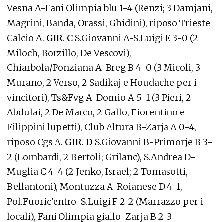
Vesna A-Fani Olimpia blu 1-4 (Renzi; 3 Damjani,
Magrini, Banda, Orassi, Ghidini), riposo Trieste
Calcio A.
GIR. C
S.Giovanni A-S.Luigi E 3-0 (2
Miloch, Borzillo, De Vescovi),
Chiarbola/Ponziana A-Breg B 4-0 (3 Micoli, 3
Murano, 2 Verso, 2 Sadikaj e Houdache per i
vincitori), Ts&Fvg A-Domio A 5-1 (3 Pieri, 2
Abdulai, 2 De Marco, 2 Gallo, Fiorentino e
Filippini lupetti), Club Altura B-Zarja A 0-4,
riposo Cgs A.
GIR. D
S.Giovanni B-Primorje B 3-
2 (Lombardi, 2 Bertoli; Grilanc), S.Andrea D-
Muglia C 4-4 (2 Jenko, Israel; 2 Tomasotti,
Bellantoni), Montuzza A-Roianese D 4-1,
Pol.Fuoric'entro-S.Luigi F 2-2 (Marrazzo per i
locali), Fani Olimpia giallo-Zarja B 2-3