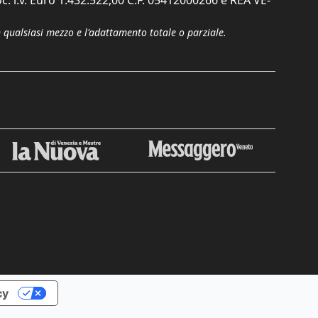
c. i.v. Euro 1.432.522,00 C.F. 05412000266 e REA VE-
n qualsiasi mezzo e l'adattamento totale o parziale.
Chiudi
cy