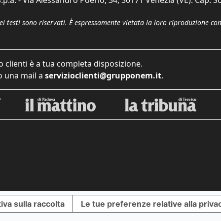
p.a. - Via Alessandro Poerio, 34, 30171 Venezia (VE). Cap. So
dei testi sono riservati. È espressamente vietata la loro riproduzione co
o clienti è a tua completa disposizione.
 una mail a
servizioclienti@grupponem.it
.
iva sulla raccolta
Le tue preferenze relative alla priva