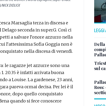
A/NICK DIDLICK
esca Marsaglia terza in discesa e
l Delago seconda in superG. Così ci
LEGGI
petti a salvare l’onore azzurro nella
Della
cui l’attesissima Sofia Goggia non è
comple
conquistato nella discesa di venerdì.
Palla
Triest
va: le ragazze jet azzurre sono una
sul c
1. 20.35 è infatti arrivata buona
do a Louise. La gardenese, 23 anni,
Pallac
gara pareva ormai decisa. Per lei è il
Ross:
scetti
onore, dopo quello conquistato
rdena quando si fece conoscere