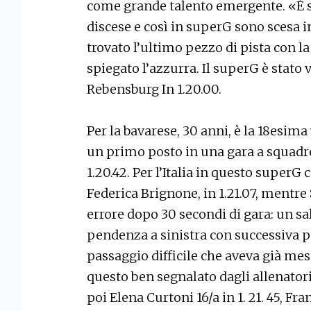
come grande talento emergente. «È st
discese e così in superG sono scesa in
trovato l’ultimo pezzo di pista con l
spiegato l’azzurra. Il superG è stato 
Rebensburg In 1.20.00.
Per la bavarese, 30 anni, è la 18esima 
un primo posto in una gara a squadre
1.20.42. Per l’Italia in questo superG 
Federica Brignone, in 1.21.07, mentre 
errore dopo 30 secondi di gara: un sal
pendenza a sinistra con successiva po
passaggio difficile che aveva già mess
questo ben segnalato dagli allenatori.
poi Elena Curtoni 16/a in 1. 21. 45, Fra