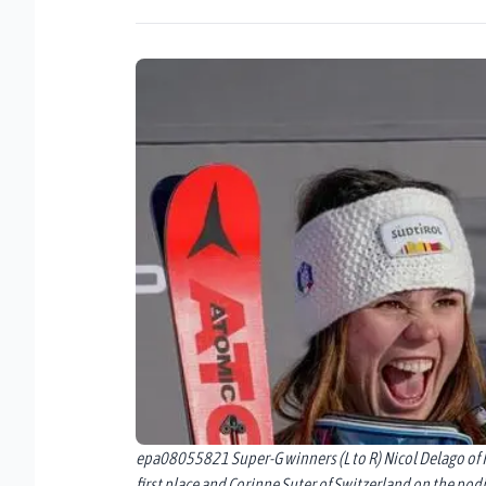
epa08055821 Super-G winners (L to R) Nicol Delago of I
first place and Corinne Suter of Switzerland on the p