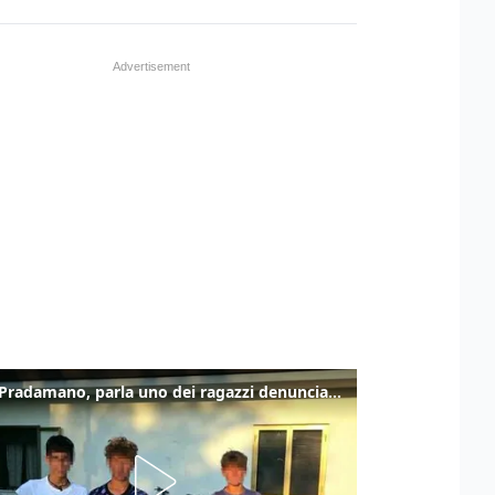
Caso Pradamano, parla uno dei ragazzi denunciati per la limonata: "Volevo anche aiutare i miei"