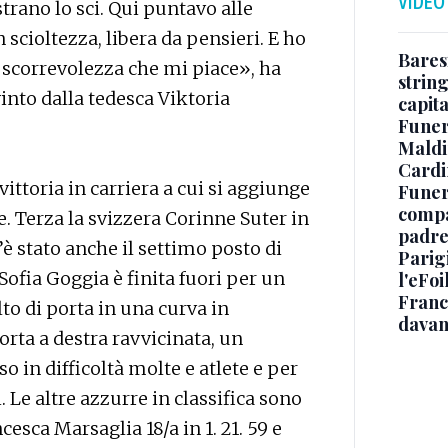
VIDEO
rano lo sci. Qui puntavo alle
 scioltezza, libera da pensieri. E ho
Baresi
a scorrevolezza che mi piace», ha
string
vinto dalla tedesca Viktoria
capit
Funer
Maldin
Cardi
vittoria in carriera a cui si aggiunge
Funera
compag
. Terza la svizzera Corinne Suter in
padre,
c’è stato anche il settimo posto di
Parigi
Sofia Goggia è finita fuori per un
l'eFoi
Franco
to di porta in una curva in
davan
rta a destra ravvicinata, un
o in difficoltà molte e atlete e per
 Le altre azzurre in classifica sono
ncesca Marsaglia 18/a in 1. 21. 59 e