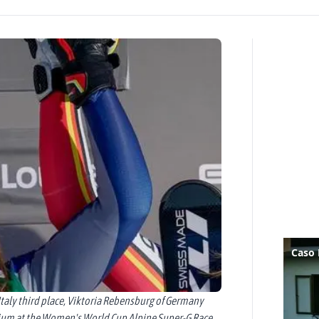
taly third place, Viktoria Rebensburg of Germany
odium at the Women's World Cup Alpine Super-G Race