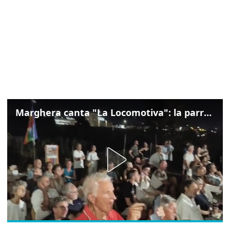
Marghera canta "La Locomotiva": la parrocchia della Cita ricorda Guccini