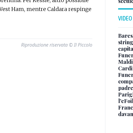
rentina. Per Kessiè, altro possibile
scetti
l West Ham, mentre Caldara respinge
VIDEO
Baresi
string
Riproduzione riservata © Il Piccolo
capit
Funer
Maldin
Cardi
Funera
compag
padre,
Parigi
l'eFoi
Franco
davan