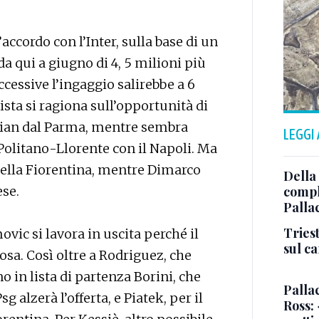
’accordo con l’Inter, sulla base di un
a qui a giugno di 4, 5 milioni più
cessive l’ingaggio salirebbe a 6
ista si ragiona sull’opportunità di
rmian dal Parma, mentre sembra
LEGGI
Politano-Llorente con il Napoli. Ma
 della Fiorentina, mentre Dimarco
Della
ese.
comple
Palla
Triest
ovic si lavora in uscita perché il
sul c
 rosa. Così oltre a Rodriguez, che
o in lista di partenza Borini, che
Pallac
sg alzerà l’offerta, e Piatek, per il
Ross: