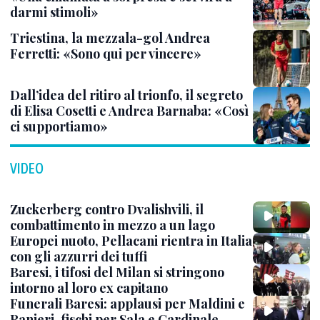
darmi stimoli»
Triestina, la mezzala-gol Andrea
Ferretti: «Sono qui per vincere»
Dall’idea del ritiro al trionfo, il segreto
di Elisa Cosetti e Andrea Barnaba: «Così
ci supportiamo»
VIDEO
Zuckerberg contro Dvalishvili, il
combattimento in mezzo a un lago
Europei nuoto, Pellacani rientra in Italia
con gli azzurri dei tuffi
Baresi, i tifosi del Milan si stringono
intorno al loro ex capitano
Funerali Baresi: applausi per Maldini e
Ranieri, fischi per Sala e Cardinale