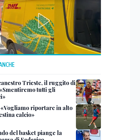
 ANCHE
anestro Trieste, il ruggito di
 «Smentiremo tutti gli
ci»
 «Vogliamo riportare in alto
estina calcio»
ndo del basket piange la
arsa di Federico