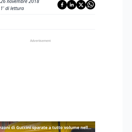
26 novembre 2018
1
' di lettura
Le canzoni di Guccini sparate a tutto volume nella strada dove abitava