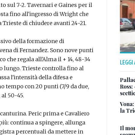
o sul 7-2. Tavernari e Gaines per il
sta fino all'ingresso di Wright che
 Trieste di chiudere avanti 24-21.
sivo della formazione di
 vena di Fernandez. Sono nove punti
co che regala all'Alma il + 14, 48-34
LEGGI
o lungo. Trieste controlla fino al
sa l'intensità della difesa e
Pallac
mo tempo con 20 punti (7/9 da due,
Ross:
scetti
 al 50-45.
Vona:
la Tri
canturina. Peric prima e Cavaliero
 più: continua a spingere, allunga
Il mo
gistra percentuali da mettere in
scomp