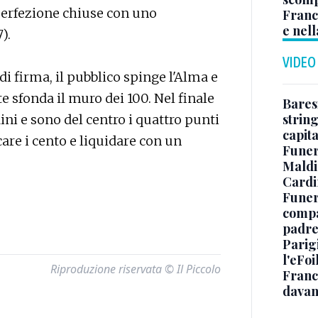
 perfezione chiuse con uno
Franc
e nell
).
VIDEO
di firma, il pubblico spinge l'Alma e
e sfonda il muro dei 100. Nel finale
Baresi
string
ini e sono del centro i quattro punti
capit
care i cento e liquidare con un
Funer
Maldin
Cardi
Funera
compag
padre,
Parigi
l'eFoi
Riproduzione riservata © Il Piccolo
Franco
davan