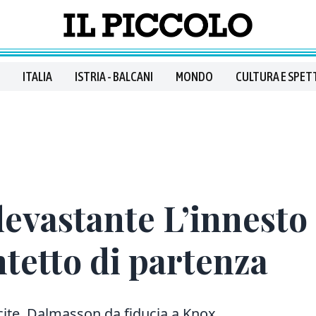
ITALIA
ISTRIA - BALCANI
MONDO
CULTURA E SPET
evastante L’innesto 
ntetto di partenza
cite, Dalmasson da fiducia a Knox