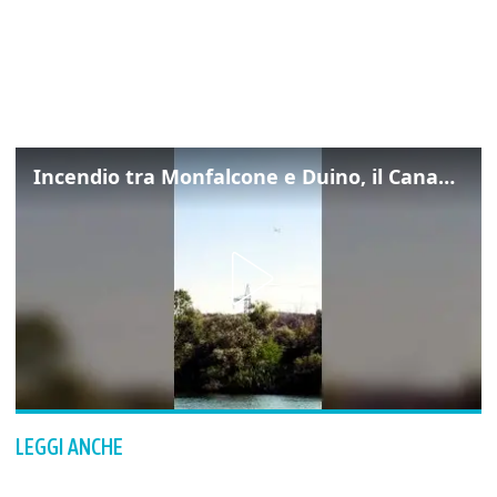
Incendio tra Monfalcone e Duino, il Canadair in azione per fermare le fiamme sul fronte dell’A4
LEGGI ANCHE