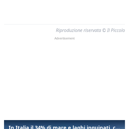
Riproduzione riservata © Il Piccolo
In Italia il 34% di mare e laghi inquinati, colpa della maladepurazione