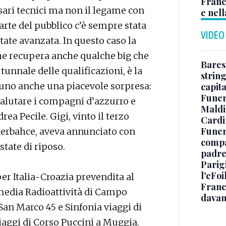
Franc
ri tecnici ma non il legame con
e nell
arte del pubblico c’è sempre stata
VIDEO
ate avanzata. In questo caso la
che recupera anche qualche big che
Baresi
tunnale delle qualificazioni, è la
string
 raduno anche una piacevole sorpresa:
capit
Funer
 salutare i compagni d’azzurro e
Maldin
ea Pecile. Gigi, vinto il terzo
Cardi
Funera
nerbahce, aveva annunciato con
compag
state di riposo.
padre,
Parigi
l'eFoi
 per Italia-Croazia prevendita al
Franco
imedia Radioattività di Campo
davan
San Marco 45 e Sinfonia viaggi di
ggi di Corso Puccini a Muggia.