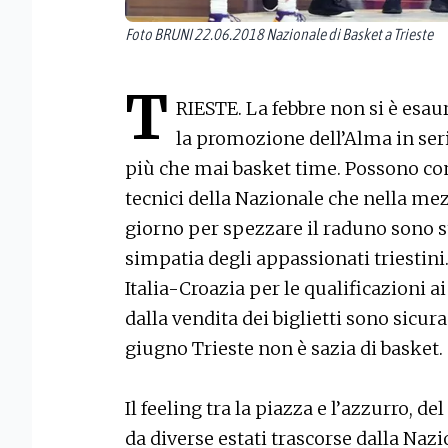
Foto BRUNI 22.06.2018 Nazionale di Basket a Trieste
T
RIESTE. La febbre non si è esaur
la promozione dell’Alma in seri
più che mai basket time. Possono con
tecnici della Nazionale che nella mez
giorno per spezzare il raduno sono sta
simpatia degli appassionati triestini
Italia-Croazia per le qualificazioni a
dalla vendita dei biglietti sono sicu
giugno Trieste non è sazia di basket.
Il feeling tra la piazza e l’azzurro, 
da diverse estati trascorse dalla Naz