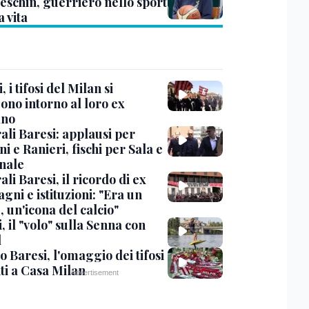
eschin, guerriero nello sport
a vita
, i tifosi del Milan si
ono intorno al loro ex
ano
ali Baresi: applausi per
i e Ranieri, fischi per Sala e
nale
li Baresi, il ricordo di ex
ni e istituzioni: "Era un
 un'icona del calcio"
, il "volo" sulla Senna con
l
 Baresi, l'omaggio dei tifosi
ti a Casa Milan