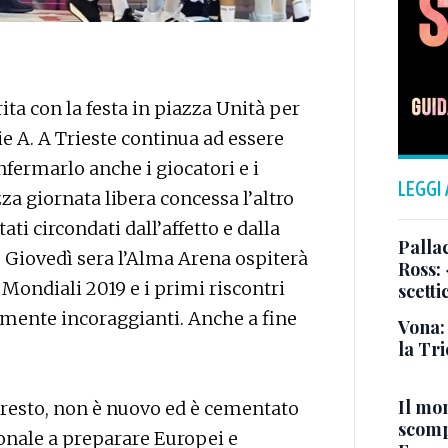
ita con la festa in piazza Unità per
e A. A Trieste continua ad essere
fermarlo anche i giocatori e i
LEGGI
za giornata libera concessa l’altro
ti circondati dall’affetto e dalla
Pallac
. Giovedì sera l’Alma Arena ospiterà
Ross:
i Mondiali 2019 e i primi riscontri
scetti
ramente incoraggianti. Anche a fine
Vona:
la Tri
Il mo
del resto, non è nuovo ed è cementato
scomp
ionale a preparare Europei e