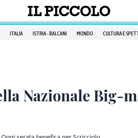
ITALIA
ISTRIA - BALCANI
MONDO
CULTURA E SPET
ella Nazionale Big-m
. Oggi serata benefica per Scricciolo