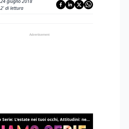
24 giugno 2018
2
' di lettura
Siamo Serie: L'estate nei tuoi occhi, Attitudini: nessuna, The bear