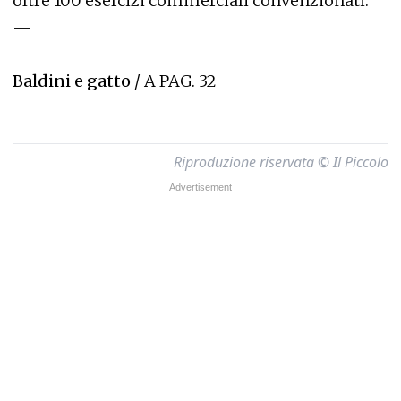
oltre 100 esercizi commerciali convenzionati.
—
Baldini e gatto
/ A PAG. 32
Riproduzione riservata © Il Piccolo