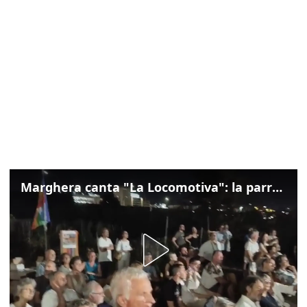
Marghera canta "La Locomotiva": la parrocchia della Cita ricorda Guccini