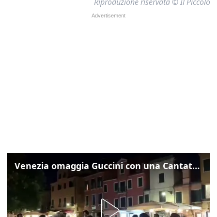
Riproduzione riservata © Il Piccolo
Venezia omaggia Guccini con una Cantata Anarchica in campo Santa Margherita