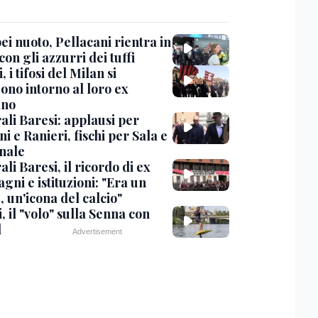
i nuoto, Pellacani rientra in
 con gli azzurri dei tuffi
, i tifosi del Milan si
ono intorno al loro ex
ano
ali Baresi: applausi per
i e Ranieri, fischi per Sala e
nale
li Baresi, il ricordo di ex
ni e istituzioni: "Era un
 un'icona del calcio"
, il "volo" sulla Senna con
l