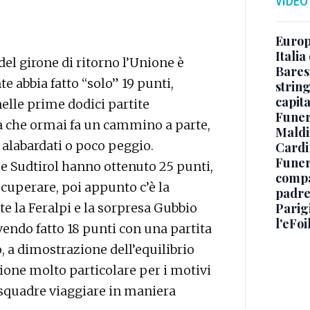
VIDEO
Europe
Italia
del girone di ritorno l’Unione è
Baresi
e abbia fatto “solo” 19 punti,
string
capit
elle prime dodici partite
Funer
sta che ormai fa un cammino a parte,
Maldin
i alabardati o poco peggio.
Cardi
Funera
 e Sudtirol hanno ottenuto 25 punti,
compag
ecuperare, poi appunto c’è la
padre,
e la Feralpi e la sorpresa Gubbio
Parigi
l'eFoi
vendo fatto 18 punti con una partita
o, a dimostrazione dell’equilibrio
one molto particolare per i motivi
 squadre viaggiare in maniera