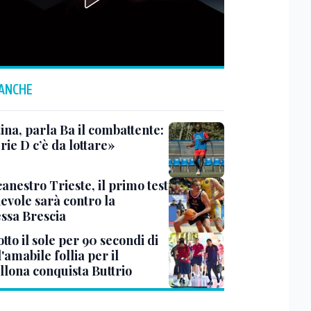
 ANCHE
ina, parla Ba il combattente:
rie D c’è da lottare»
anestro Trieste, il primo test
evole sarà contro la
ssa Brescia
tto il sole per 90 secondi di
 l'amabile follia per il
llona conquista Buttrio