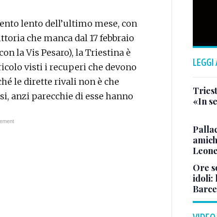
ento lento dell’ultimo mese, con
ittoria che manca dal 17 febbraio
on la Vis Pesaro), la Triestina è
LEGGI
icolo visti i recuperi che devono
é le dirette rivali non è che
Triest
si, anzi parecchie di esse hanno
«In se
Pallac
amich
Leone
Ore so
idoli:
Barce