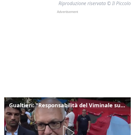
Riproduzione riservata © Il Piccolo
Gualtieri: "Responsabilità del Viminale su Spin Time? La posizione dei partiti è nota"