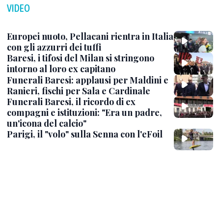
VIDEO
Europei nuoto, Pellacani rientra in Italia
con gli azzurri dei tuffi
Baresi, i tifosi del Milan si stringono
intorno al loro ex capitano
Funerali Baresi: applausi per Maldini e
Ranieri, fischi per Sala e Cardinale
Funerali Baresi, il ricordo di ex
compagni e istituzioni: "Era un padre,
un'icona del calcio"
Parigi, il "volo" sulla Senna con l'eFoil