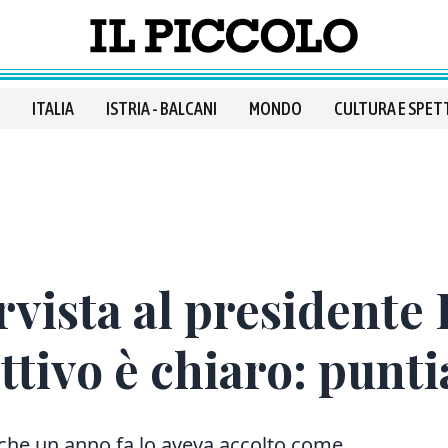
ITALIA
ISTRIA - BALCANI
MONDO
CULTURA E SPET
ervista al president
ettivo è chiaro: punt
 che un anno fa lo aveva accolto come