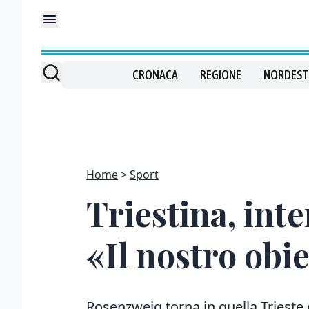
CRONACA
REGIONE
NORDEST
Home
Sport
Triestina, int
«Il nostro obi
Rosenzweig torna in quella Trieste