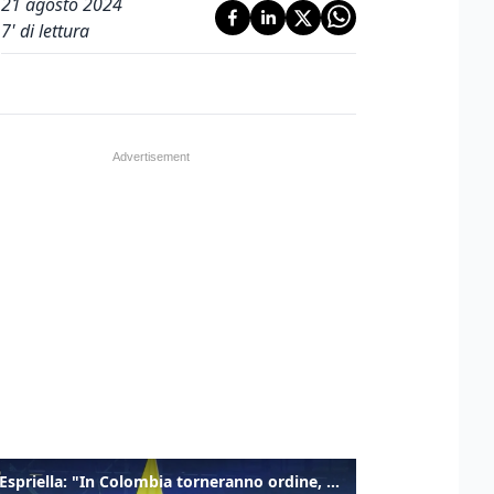
21 agosto 2024
7
' di lettura
De la Espriella: "In Colombia torneranno ordine, autorità e libertà"