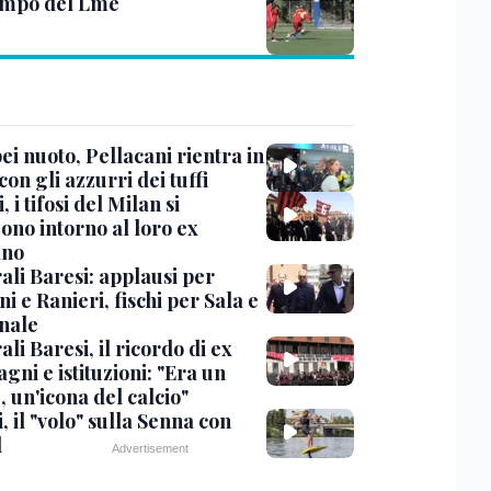
ampo del Lme
i nuoto, Pellacani rientra in
 con gli azzurri dei tuffi
, i tifosi del Milan si
ono intorno al loro ex
ano
ali Baresi: applausi per
i e Ranieri, fischi per Sala e
nale
li Baresi, il ricordo di ex
ni e istituzioni: "Era un
 un'icona del calcio"
, il "volo" sulla Senna con
l