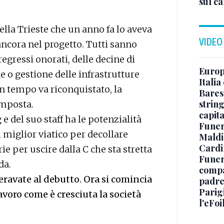
sul c
lla Trieste che un anno fa lo aveva
VIDEO
ncora nel progetto. Tutti sanno
regressi onorati, delle decine di
Europe
ne o gestione delle infrastrutture
Italia
n tempo va riconquistato, la
Baresi
string
omposta.
capit
e del suo staff ha le potenzialità
Funer
 miglior viatico per decollare
Maldin
Cardi
ie per uscire dalla C che sta stretta
Funera
da.
compag
ravate al debutto. Ora si comincia
padre,
Parigi
voro come è cresciuta la società
l'eFoi