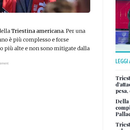
della
Triestina americana
. Per una
nno è più complesso e forse
o più alte e non sono mitigate dalla
LEGGI
Tries
d’att
pesa, 
Della
comple
Palla
Triest