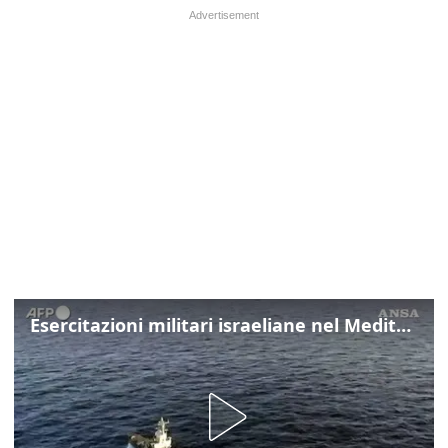
Esercitazioni militari israeliane nel Mediterraneo e nel Mar Rosso