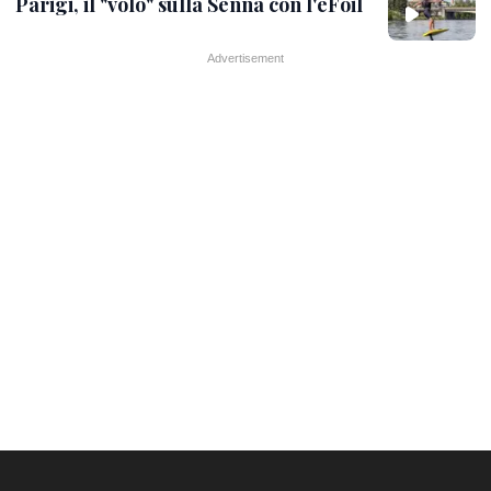
Parigi, il "volo" sulla Senna con l'eFoil