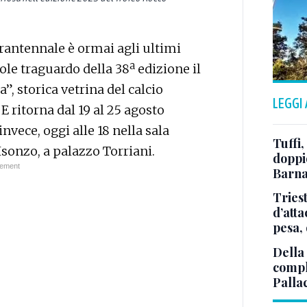
arantennale è ormai agli ultimi
le traguardo della 38ª edizione il
, storica vetrina del calcio
LEGGI
 E ritorna dal 19 al 25 agosto
nvece, oggi alle 18 nella sala
Tuffi,
sonzo, a palazzo Torriani.
doppio
Barna
Tries
d’att
pesa, 
Della
comple
Palla