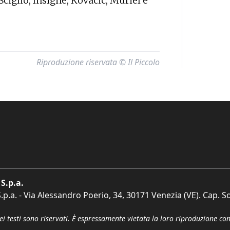
ciglio, Insigne, Kovacic, Muriel e
Riproduzione riservata © Il Piccolo
S.p.a.
p.a. - Via Alessandro Poerio, 34, 30171 Venezia (VE). Cap. So
dei testi sono riservati. È espressamente vietata la loro riproduzione co