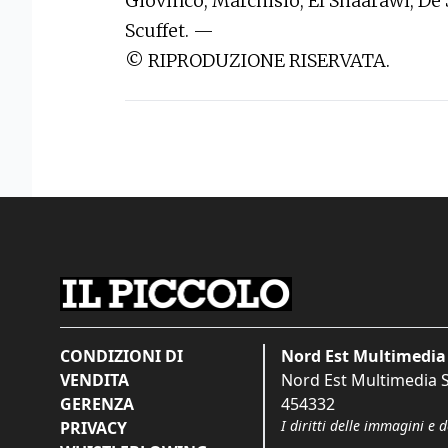
Giovinco, Marchisio, El Shaarawi, De S
Scuffet.
—
©
RIPRODUZIONE RISERVATA.
CONDIZIONI DI
Nord Est Multimedia 
VENDITA
Nord Est Multimedia S.
GERENZA
454332
I diritti delle immagini e 
PRIVACY