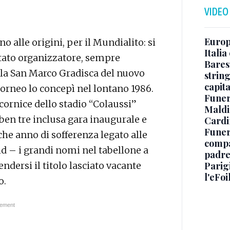
VIDEO
Europe
no alle origini, per il Mundialito: si
Italia
itato organizzatore, sempre
Baresi
ala San Marco Gradisca del nuovo
string
capit
 torneo lo concepì nel lontano 1986.
Funer
 cornice dello stadio “Colaussi”
Maldin
ben tre inclusa gara inaugurale e
Cardi
Funera
he anno di sofferenza legato alle
compag
 – i grandi nomi nel tabellone a
padre,
tendersi il titolo lasciato vacante
Parigi
l'eFoi
o.