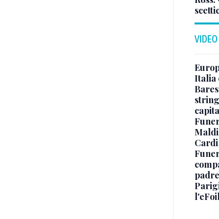
scetti
VIDEO
Europe
Italia
Baresi
string
capit
Funer
Maldin
Cardi
Funera
compag
padre,
Parigi
l'eFoi