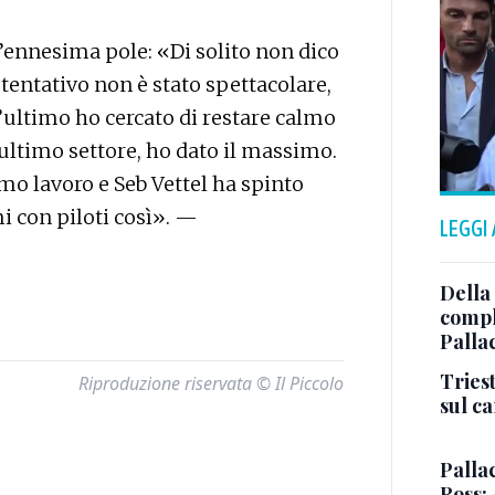
’ennesima pole: «Di solito non dico
 tentativo non è stato spettacolare,
’ultimo ho cercato di restare calmo
’ultimo settore, ho dato il massimo.
imo lavoro e Seb Vettel ha spinto
i con piloti così». —
LEGGI
Della
comple
Palla
Triest
Riproduzione riservata © Il Piccolo
sul c
Pallac
Ross: