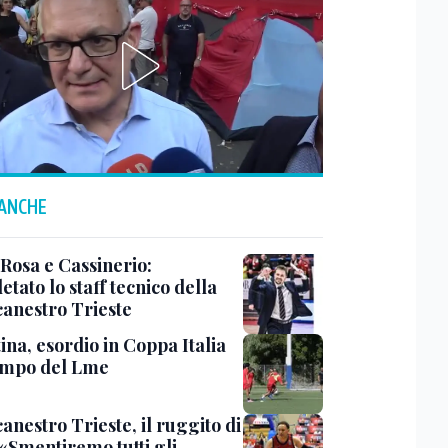
 ANCHE
 Rosa e Cassinerio:
tato lo staff tecnico della
canestro Trieste
ina, esordio in Coppa Italia
ampo del Lme
anestro Trieste, il ruggito di
 «Smentiremo tutti gli