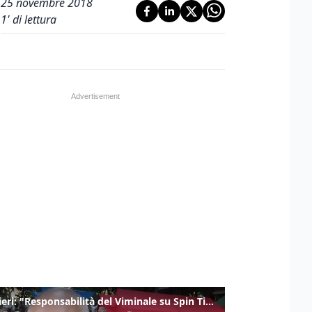
25 novembre 2018
1
' di lettura
Gualtieri: "Responsabilità del Viminale su Spin Time? La posizione dei partiti è nota"