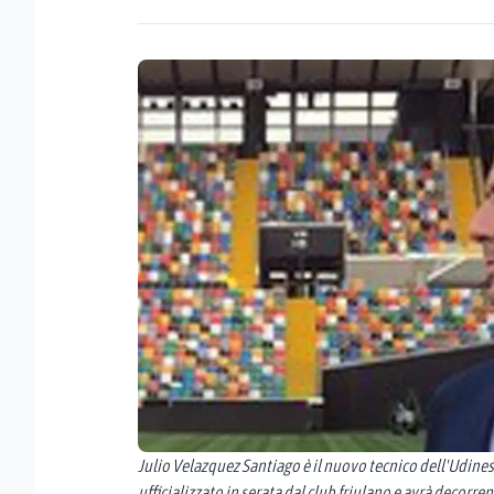
Julio Velazquez Santiago è il nuovo tecnico dell'Udines
ufficializzato in serata dal club friulano e avrà decor