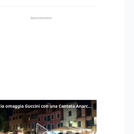
Venezia omaggia Guccini con una Cantata Anarchica in campo Santa Margherita