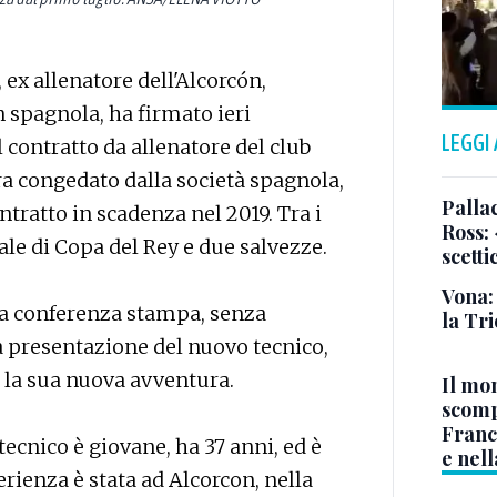
 ex allenatore dell'Alcorcón,
 spagnola, ha firmato ieri
LEGGI
 contratto da allenatore del club
 era congedato dalla società spagnola,
Pallac
ntratto in scadenza nel 2019. Tra i
Ross:
inale di Copa del Rey e due salvezze.
scetti
Vona:
na conferenza stampa, senza
la Tri
a presentazione del nuovo tecnico,
re la sua nuova avventura.
Il mo
scomp
Franc
tecnico è giovane, ha 37 anni, ed è
e nell
rienza è stata ad Alcorcon, nella