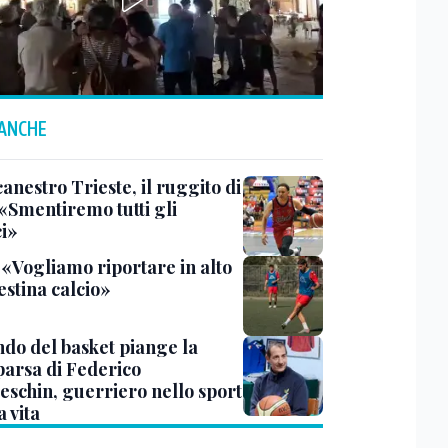
 ANCHE
anestro Trieste, il ruggito di
 «Smentiremo tutti gli
ci»
 «Vogliamo riportare in alto
estina calcio»
ndo del basket piange la
arsa di Federico
eschin, guerriero nello sport
a vita