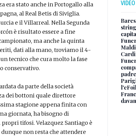
VIDEO
 era stato anche in Portogallo alla
agna, al Real Betis di Siviglia.
Baresi
rcia e il Villarreal. Nella Segunda
string
rcón è risultato essere a fine
capit
Funer
l campionato, ma anche la quinta
Maldin
eriti, dati alla mano, troviamo il 4-
Cardi
 un tecnico che cura molto la fase
Funera
compag
o conservativo.
padre,
Parigi
rdata da parte della società
l'eFoi
Franco
a dei bottoni quale direttore
davan
essima stagione appena finita con
ima giornata, ha bisogno di
i propri tifosi. Velazquez Santiago è
e dunque non resta che attendere