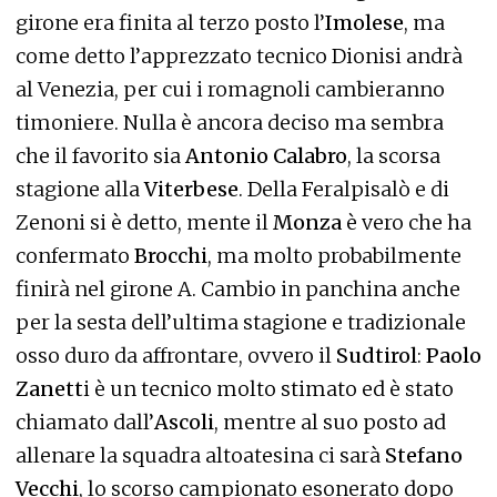
girone era finita al terzo posto l’
Imolese
, ma
come detto l’apprezzato tecnico Dionisi andrà
al Venezia, per cui i romagnoli cambieranno
timoniere. Nulla è ancora deciso ma sembra
che il favorito sia
Antonio Calabro
, la scorsa
stagione alla
Viterbese
. Della Feralpisalò e di
Zenoni si è detto, mente il
Monza
è vero che ha
confermato
Brocchi
, ma molto probabilmente
finirà nel girone A. Cambio in panchina anche
per la sesta dell’ultima stagione e tradizionale
osso duro da affrontare, ovvero il
Sudtirol
:
Paolo
Zanett
i è un tecnico molto stimato ed è stato
chiamato dall’
Ascoli
, mentre al suo posto ad
allenare la squadra altoatesina ci sarà
Stefano
Vecchi
, lo scorso campionato esonerato dopo