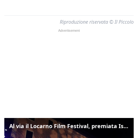
Riproduzione riservata © Il Piccolo
Al via il Locarno Film Festival, premiata Isabella Rossellini con l'Excellence Award