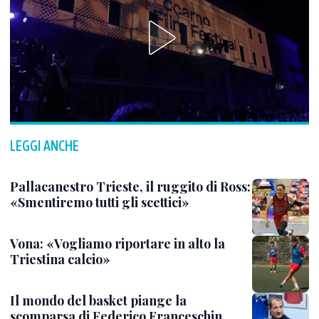
LEGGI ANCHE
Pallacanestro Trieste, il ruggito di Ross:
«Smentiremo tutti gli scettici»
Vona: «Vogliamo riportare in alto la
Triestina calcio»
Il mondo del basket piange la
scomparsa di Federico Franceschin,