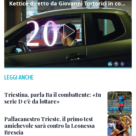
Ketticè diretto da Giovanni Tortorici in concorso al Locarno Film Festival
LEGGI ANCHE
Triestina, parla Ba il combattente: «In
serie D c’è da lottare»
Pallacanestro Trieste, il primo test
amichevole sarà contro la Leonessa
Brescia