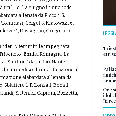
 tra l’1 e il 2 giugno in una sede
ardata allenata da Piccoli: S.
 Tommasi, Cergol 5, Klatowski 6,
ankovic 1, Russignan, Gregorutti.
LEGGI
l'Under 15 femminile impegnata
Triest
l Triveneto-Emilia Romagna. La
«In se
lla “Sterlino” dalla Rari Nantes
Pallac
ko che impedisce la qualificazione al
amich
ormazione alabardata allenata da
Leone
o, Sblattero 1, F. Lonza 1, Benati,
Ore so
randi, S. Renier, Caproni, Bozzetta,
idoli:
Barce