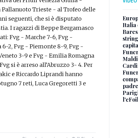
tiva del Friuli Venezia Giulia -
VIDEO
Pallanuoto Trieste - al Trofeo delle
Europe
nni seguenti, che si è disputato
Italia
Ostia. I ragazzi di Beppe Bergamasco
Baresi
tati: Fvg - Marche 7-6, Fvg -
string
capit
 6-2, Fvg - Piemonte 8-9, Fvg -
Funer
- Veneto 3-9 e Fvg - Emilia Romagna
Maldin
 Fvg si è arreso all’Abruzzo 3- 4. Per
Cardi
Funera
akic e Riccardo Liprandi hanno
compag
tugno 7 reti, Luca Gregoretti 3 e
padre,
Parigi
l'eFoi