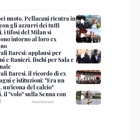
i nuoto, Pellacani rientra in
 con gli azzurri dei tuffi
, i tifosi del Milan si
ono intorno al loro ex
ano
ali Baresi: applausi per
i e Ranieri, fischi per Sala e
nale
li Baresi, il ricordo di ex
ni e istituzioni: "Era un
 un'icona del calcio"
, il "volo" sulla Senna con
l