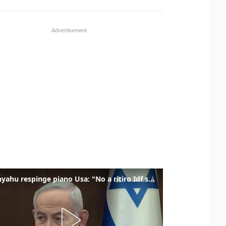
Netanyahu respinge piano Usa: "No a ritiro Idf senza disarmo Hamas"