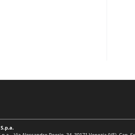
S.p.a.
p.a. - Via Alessandro Poerio, 34, 30171 Venezia (VE). Cap. So