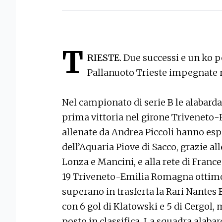
T
RIESTE.
Due successi e un ko p
Pallanuoto Trieste impegnate ne
Nel campionato di serie B le alabard
prima vittoria nel girone Triveneto
allenate da Andrea Piccoli hanno esp
dell’Aquaria Piove di Sacco, grazie a
Lonza e Mancini, e alla rete di Fran
19 Triveneto-Emilia Romagna ottimo 
superano in trasferta la Rari Nantes B
con 6 gol di Klatowski e 5 di Cergol, 
posto in classifica. La squadra alabard