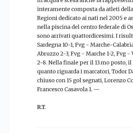
In acqua è scesa anche la rappresenta
interamente composta da atleti della 
Regioni dedicato ai nati nel 2005 e a
nella piscina del centro federale di 
sono arrivati quattordicesimi. I risul
Sardegna 10-1, Fvg - Marche-Calabria
Abruzzo 2-3, Fvg - Marche 1-2, Fvg 
2-8. Nella finale per il 13.mo posto, il
quanto riguarda i marcatori, Todor D
chiuso con 15 gol segnati, Lorenzo Co
Francesco Casavola 1. —
R.T.