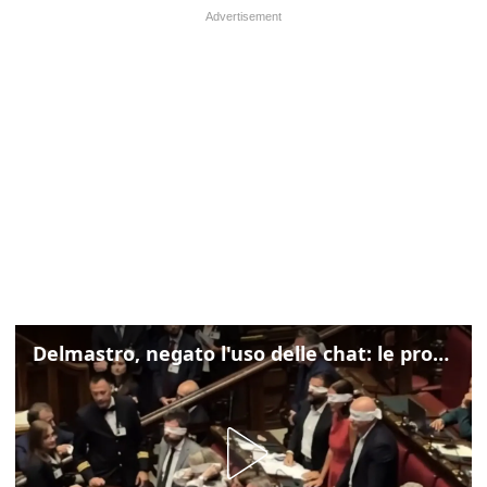
Delmastro, negato l'uso delle chat: le proteste di Avs e M5s