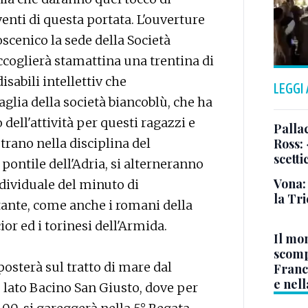
enti di questa portata. L'ouverture
scenico la sede della Società
accoglierà stamattina una trentina di
isabili intellettiv che
LEGGI
aglia della società biancoblù, che ha
 dell'attività per questi ragazzi e
Pallac
rano nella disciplina del
Ross:
scetti
 pontile dell'Adria, si alterneranno
Vona:
dividuale del minuto di
la Tri
itante, come anche i romani della
or ed i torinesi dell'Armida.
Il mo
scomp
posterà sul tratto di mare dal
Franc
e nell
 lato Bacino San Giusto, dove per