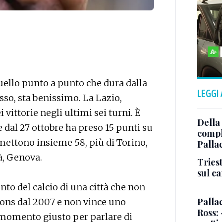
 duello punto a punto che dura dalla
LEGGI
so, sta benissimo. La Lazio,
i vittorie negli ultimi sei turni. È
Della
e dal 27 ottobre ha preso 15 punti su
comple
e mettono insieme 58, più di Torino,
Palla
à, Genova.
Triest
sul c
nto del calcio di una città che non
Pallac
ons dal 2007 e non vince uno
Ross:
l momento giusto per parlare di