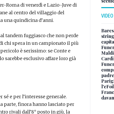
scetti
ter-Roma di venerdì e Lazio-Juve di
e al centro del villaggio del
VIDEO
 una quindicina d’anni.
Baresi
 al tandem fuggiasco che non perde
string
capit
di chi spera in un campionato il più
Funer
l pericolo è serissimo: se Conte e
Maldin
Cardi
lo sarebbe esclusivo affare loro già
Funera
compag
padre,
Parigi
l'eFoi
Franco
r sé e per l’interesse generale.
davan
 a parte, finora hanno lasciato per
tro rivali dall’8° posto in giù, la