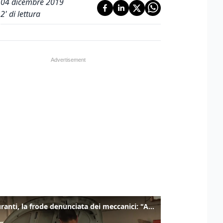
04 dicembre 2019
2
' di lettura
Carburanti, la frode denunciata dei meccanici: "Acqua in gasolio e benzina"