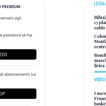
LEGGI
 PREMIUM
Rifugi
servato agli
13 pla
caldo
e password se hai
Colonn
Monfa
centr
EDI
Ronch
macel
lirica
te di abbonamento sul
VIDEO
I mes
OP
Franc
basket