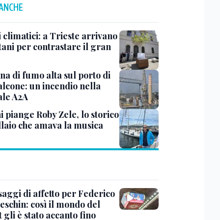
 ANCHE
 climatici: a Trieste arrivano
tani per contrastare il gran
a di fumo alta sul porto di
lcone: un incendio nella
ale A2A
i piange Roby Zele, lo storico
laio che amava la musica
saggi di affetto per Federico
eschin: così il mondo del
 gli è stato accanto fino