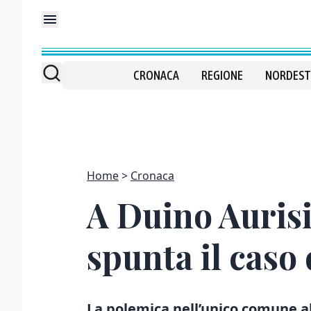
CRONACA
REGIONE
NORDEST
Home
Cronaca
A Duino Aurisin
spunta il caso
La polemica nell’unico comune al