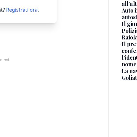
all’ul
t?
Registrati ora
.
Auto 
autos
Il gi
Polizi
Raiola
Il pre
confe
l'iden
nome
La na
Golia