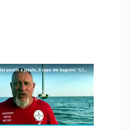
Tuffi dai pontili a Jesolo, il capo dei bagnini: "L'impegno di tutti per evitare altre tragedie"