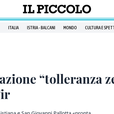
ITALIA
ISTRIA - BALCANI
MONDO
CULTURA E SPET
azione “tolleranza z
ir
Sistiana e San Giovanni Pallotta «pronta