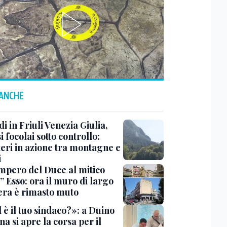
 ANCHE
i in Friuli Venezia Giulia,
i focolai sotto controllo:
teri in azione tra montagne e
i
impero del Duce al mitico
” Esso: ora il muro di largo
era è rimasto muto
 è il tuo sindaco?»: a Duino
na si apre la corsa per il