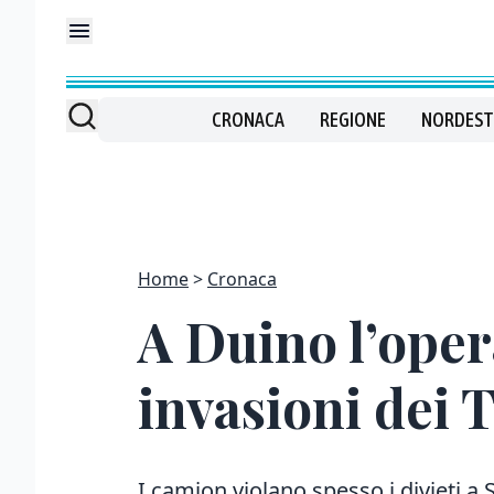
CRONACA
REGIONE
NORDEST
Home
Cronaca
A Duino l’oper
invasioni dei T
I camion violano spesso i divieti a 