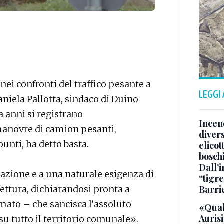
nei confronti del traffico pesante a
LEGGI
aniela Pallotta, sindaco di Duino
a anni si registrano
Incend
manovre di camion pesanti,
divers
punti, ha detto basta.
elicot
bosch
Dall’
azione e a una naturale esigenza di
“tigre
Barri
efettura, dichiarandosi pronta a
ato – che sancisca l’assoluto
«Qual
Aurisi
su tutto il territorio comunale».