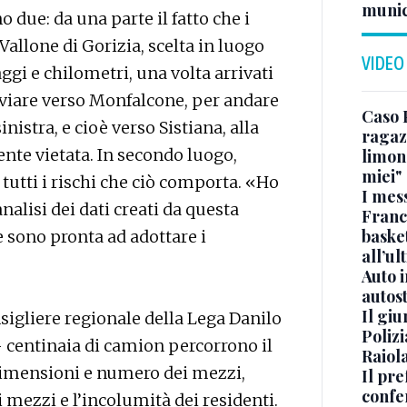
munic
 due: da una parte il fatto che i
Vallone di Gorizia, scelta in luogo
VIDEO
gi e chilometri, una volta arrivati
eviare verso Monfalcone, per andare
Caso 
inistra, e cioè verso Sistiana, alla
ragaz
nte vietata. In secondo luogo,
limona
miei"
n tutti i rischi che ciò comporta. «Ho
I mes
nalisi dei dati creati da questa
Franc
basket
e sono pronta ad adottare i
all’ul
Auto 
autos
Il gi
nsigliere regionale della Lega Danilo
Polizi
 centinaia di camion percorrono il
Raiola
dimensioni e numero dei mezzi,
Il pre
confe
 mezzi e l’incolumità dei residenti.