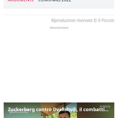
Riproduzione riservata © Il Piccolo
Zuckerberg contro Dvalishvili, il combattimento in mezzo a un lago