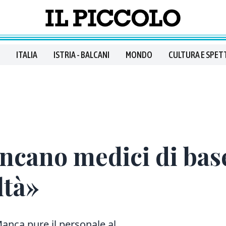
ITALIA
ISTRIA - BALCANI
MONDO
CULTURA E SPET
cano medici di base:
ltà»
anca pure il personale al