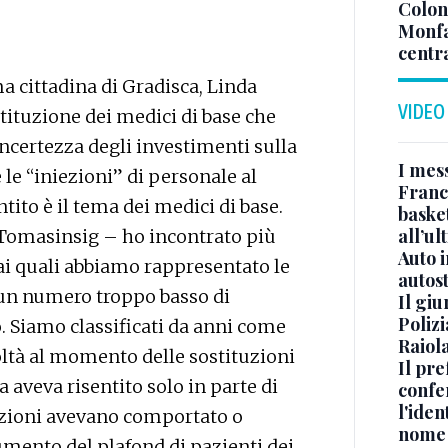
Colonn
Monfa
centr
ma cittadina di Gradisca, Linda
VIDEO
tituzione dei medici di base che
ncertezza degli investimenti sulla
I mes
e “iniezioni” di personale al
Franc
ito è il tema dei medici di base.
basket
all’ul
 Tomasinsig – ho incontrato più
Auto 
o, ai quali abbiamo rappresentato le
autos
on un numero troppo basso di
Il gi
Polizi
. Siamo classificati da anni come
Raiola
oltà al momento delle sostituzioni
Il pre
aveva risentito solo in parte di
confe
l'iden
tuzioni avevano comportato o
nome
aumento del plafond di pazienti dei