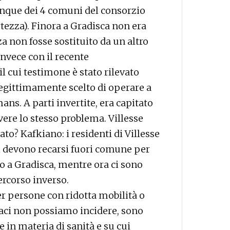
unque dei 4 comuni del consorzio
rtezza). Finora a Gradisca non era
 non fosse sostituito da un altro
invece con il recente
l cui testimone è stato rilevato
egittimamente scelto di operare a
ans. A parti invertite, era capitato
ere lo stesso problema. Villesse
ato? Kafkiano: i residenti di Villesse
i devono recarsi fuori comune per
io a Gradisca, mentre ora ci sono
rcorso inverso.
er persone con ridotta mobilità o
aci non possiamo incidere, sono
 in materia di sanità e su cui