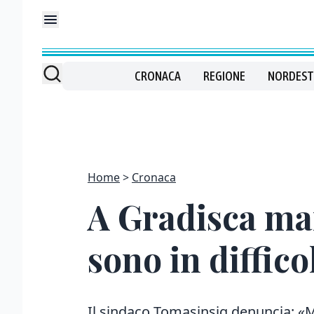
CRONACA
REGIONE
NORDEST
Home
Cronaca
A Gradisca man
sono in diffico
Il sindaco Tomasinsig denuncia: «M