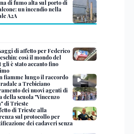
a di fumo alta sul porto di
lcone: un incendio nella
ale A2A
saggi di affetto per Federico
eschin: così il mondo del
 gli è stato accanto fino
timo
in fiamme lungo il raccordo
tradale a Trebiciano
uramento dei nuovi agenti di
a della scuola "Vincenzo
" di Trieste
fetto di Trieste alla
renza sul protocollo per
tificazione dei cadaveri senza