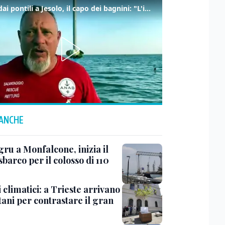
Tuffi dai pontili a Jesolo, il capo dei bagnini: "L'impegno di tutti per evitare altre tragedie"
 ANCHE
ru a Monfalcone, inizia il
sbarco per il colosso di 110
 climatici: a Trieste arrivano
tani per contrastare il gran