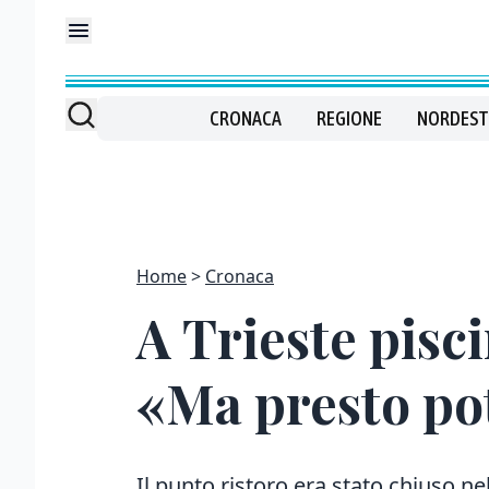
CRONACA
REGIONE
NORDEST
Home
Cronaca
A Trieste pisci
«Ma presto pot
Il punto ristoro era stato chiuso ne