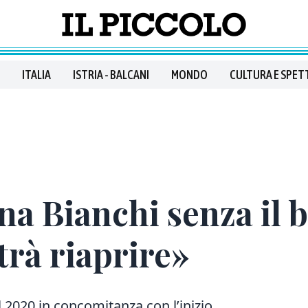
ITALIA
ISTRIA - BALCANI
MONDO
CULTURA E SPET
na Bianchi senza il b
rà riaprire»
l 2020 in concomitanza con l’inizio