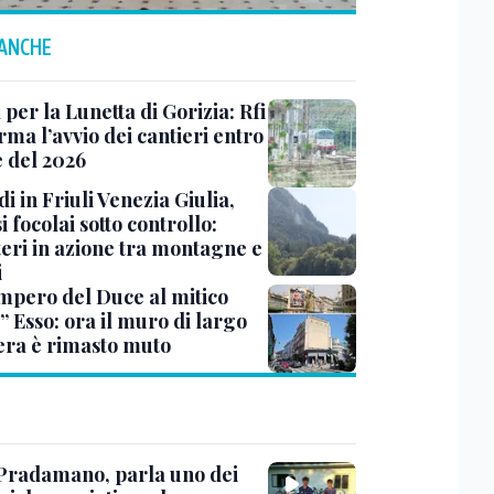
 ANCHE
 per la Lunetta di Gorizia: Rfi
ma l’avvio dei cantieri entro
e del 2026
i in Friuli Venezia Giulia,
i focolai sotto controllo:
teri in azione tra montagne e
i
impero del Duce al mitico
” Esso: ora il muro di largo
era è rimasto muto
Pradamano, parla uno dei