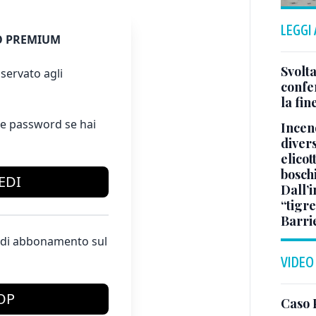
LEGGI
 PREMIUM
Svolta
servato agli
confer
la fin
e password se hai
Incend
divers
elicot
bosch
EDI
Dall’
“tigre
Barri
te di abbonamento sul
VIDEO
OP
Caso 