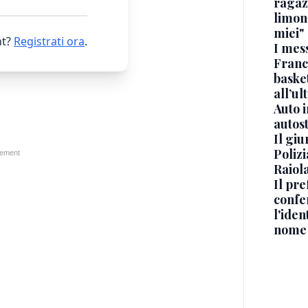
ragaz
limona
miei"
t?
Registrati ora
.
I mes
Franc
basket
all’ul
Auto 
autos
Il gi
Polizi
Raiola
Il pre
confe
l'iden
nome