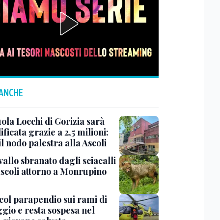
 ANCHE
ola Locchi di Gorizia sarà
ificata grazie a 2,5 milioni:
il nodo palestra alla Ascoli
allo sbranato dagli sciacalli
ascoli attorno a Monrupino
col parapendio sui rami di
ggio e resta sospesa nel