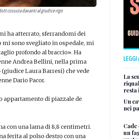
dott cossuta davanti al giudice rigo
mi ha atterrato, sferrandomi dei
 mi sono svegliato in ospedale, mi
aglio profondo al braccio». Ha
LEGGI
enne Andrea Bellini, nella prima
 (giudice Laura Barresi) che vede
La scu
enne Dario Pacor.
riqual
resta 
rio appartamento di piazzale de
Un cav
nei p
Cade 
na con una lama di 8,8 centimetri.
un fa
na ferita al polso destro con una