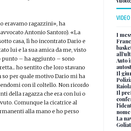
vuoto
VIDEO
do eravamo ragazzini», ha
ll’avvocato Antonio Santoro). «La
I mes
Franc
sotto casa, lì ho incontrato Dario e
basket
to lui e la sua amica da me, visto
all’ul
to punto – ha aggiunto – sono
Auto 
autos
etta... ho sentito che loro stavano
Il gi
on so per quale motivo Dario mi ha
Polizi
ndomi con il coltello. Non ricordo
Raiola
Il pre
nti della ragazza che era con lui o
confe
evuto. Comunque la cicatrice al
l'iden
permanenti alla mano e ho perso
nome
La na
Golia