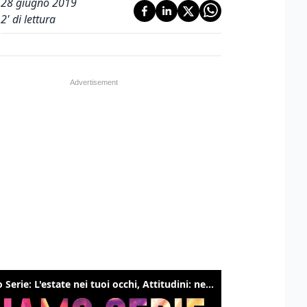
28 giugno 2019
2
' di lettura
Siamo Serie: L'estate nei tuoi occhi, Attitudini: nessuna, The bear