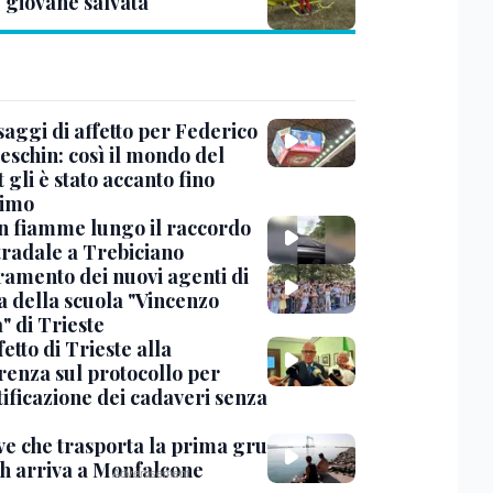
: giovane salvata
saggi di affetto per Federico
eschin: così il mondo del
 gli è stato accanto fino
timo
in fiamme lungo il raccordo
tradale a Trebiciano
uramento dei nuovi agenti di
a della scuola "Vincenzo
" di Trieste
fetto di Trieste alla
renza sul protocollo per
tificazione dei cadaveri senza
ve che trasporta la prima gru
th arriva a Monfalcone