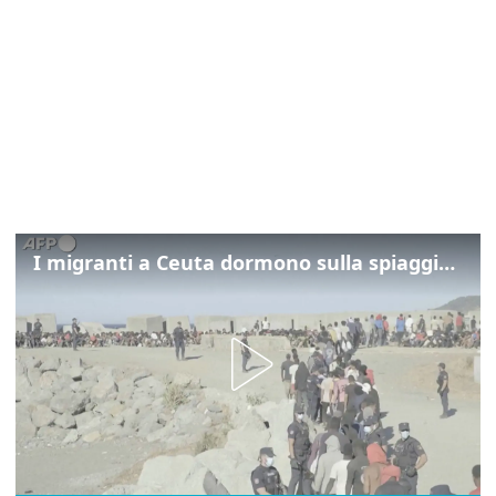
I migranti a Ceuta dormono sulla spiaggia: "Vogliamo entrare in Europa"