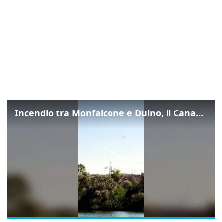
Incendio tra Monfalcone e Duino, il Canadair in azione per fermare le fiamme sul fronte dell’A4