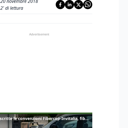
20 novembre 2018
2
' di lettura
Sottoscritte le convenzioni Fibercop-Invitalia, fibra ottica per 477 mila civici