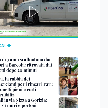
 ANCHE
di 3 anni si allontana dai
ri a Barcola: ritrovata dai
otti dopo 20 minuti
a, la rabbia dei
rcianti per i rincari Tari:
netti pieni e costi
enibili»
i in via Nizza a Gorizia:
e su muri e portoni