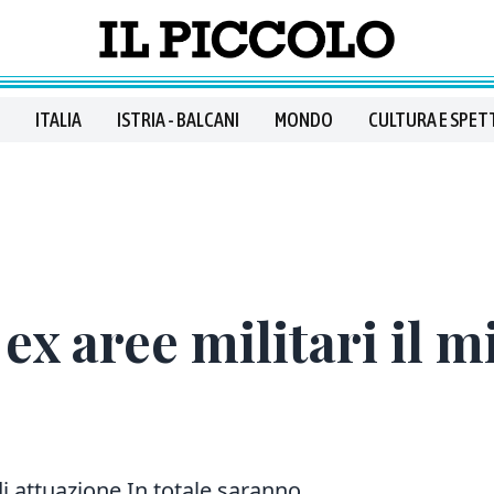
ITALIA
ISTRIA - BALCANI
MONDO
CULTURA E SPET
ex aree militari il m
di attuazione In totale saranno