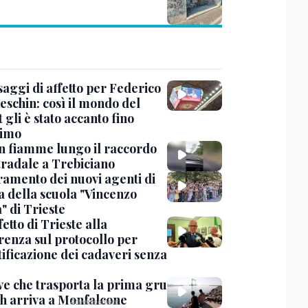
saggi di affetto per Federico
eschin: così il mondo del
 gli è stato accanto fino
timo
in fiamme lungo il raccordo
tradale a Trebiciano
uramento dei nuovi agenti di
a della scuola "Vincenzo
" di Trieste
fetto di Trieste alla
renza sul protocollo per
tificazione dei cadaveri senza
ve che trasporta la prima gru
th arriva a Monfalcone