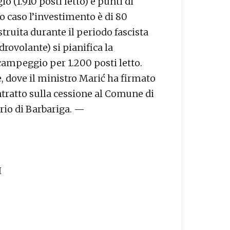
 (1.910 posti letto) e punti di
o caso l’investimento è di 80
struita durante il periodo fascista
drovolante) si pianifica la
 campeggio per 1.200 posti letto.
, dove il ministro Marić ha firmato
ontratto sulla cessione al Comune di
ario di Barbariga. —
I