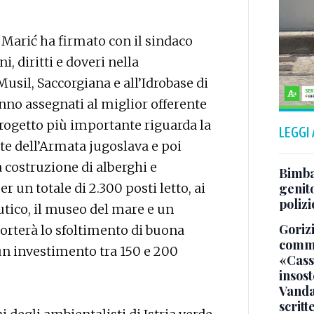
n Marić ha firmato con il sindaco
i, diritti e doveri nella
Musil, Saccorgiana e all’Idrobase di
anno assegnati al miglior offerente
progetto più importante riguarda la
LEGGI
te dell’Armata jugoslava e poi
a costruzione di alberghi e
Bimba 
er un totale di 2.300 posti letto, ai
genito
polizi
tico, il museo del mare e un
Gorizi
orterà lo sfoltimento di buona
comme
 un investimento tra 150 e 200
«Casso
insost
Vandal
scritt