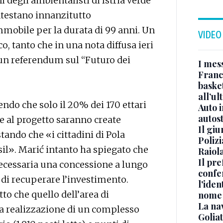
i degli ambientalisti di Istria verde
ntestano innanzitutto
mmobile per la durata di 99 anni. Un
VIDEO
o, tanto che in una nota diffusa ieri
i un referendum sul “Futuro dei
I mes
Franc
basket
all’ul
cendo che solo il 20% dei 170 ettari
Auto 
autos
ie al progetto saranno create
Il gi
stando che «i cittadini di Pola
Polizi
il». Marić intanto ha spiegato che
Raiola
Il pre
necessaria una concessione a lungo
confe
 di recuperare l’investimento.
l'iden
tto che quello dell’area di
nome
La na
 la realizzazione di un complesso
Golia