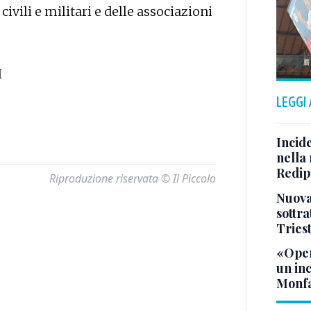
civili e militari e delle associazioni
I
LEGGI
Incid
nella 
Redipu
Riproduzione riservata © Il Piccolo
Nuova 
sottra
Tries
«Oper
un in
Monfa