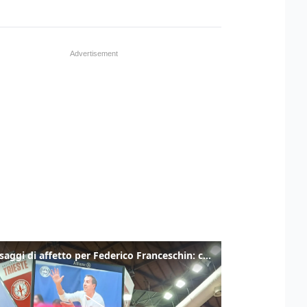
I messaggi di affetto per Federico Franceschin: così il mondo del basket gli è stato accanto fino all’ultimo