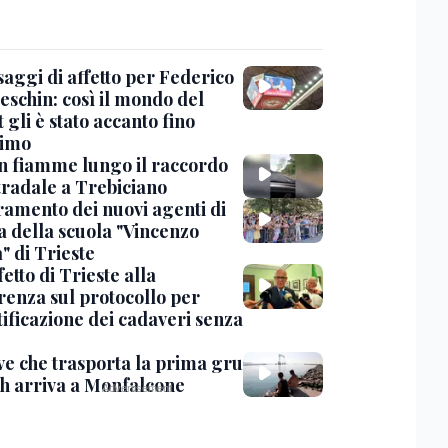
saggi di affetto per Federico
eschin: così il mondo del
 gli è stato accanto fino
timo
in fiamme lungo il raccordo
tradale a Trebiciano
uramento dei nuovi agenti di
a della scuola "Vincenzo
" di Trieste
fetto di Trieste alla
renza sul protocollo per
tificazione dei cadaveri senza
ve che trasporta la prima gru
th arriva a Monfalcone