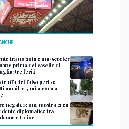
 ANCHE
ente tra un’auto e uno scooter
notte prima del casello di
glia: tre feriti
truffa del falso perito:
tti monili e 7 mila euro a
te
e negate»: una mostra crea
cidente diplomatico tra
lcone e Udine