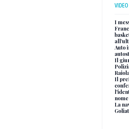
VIDEO
I mes
Franc
basket
all’ul
Auto 
autos
Il gi
Polizi
Raiola
Il pre
confe
l'iden
nome
La na
Golia