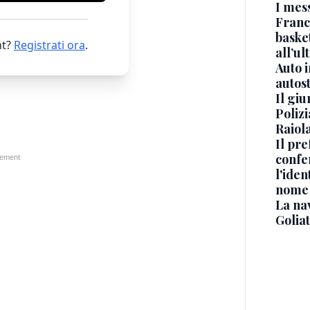
I mes
Franc
basket
t?
Registrati ora
.
all’ul
Auto 
autos
Il gi
Polizi
Raiola
Il pre
confe
l'iden
nome
La na
Golia