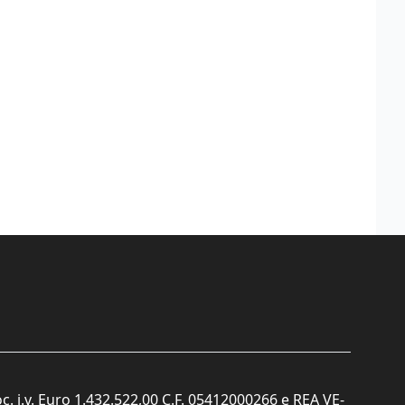
c. i.v. Euro 1.432.522,00 C.F. 05412000266 e REA VE-