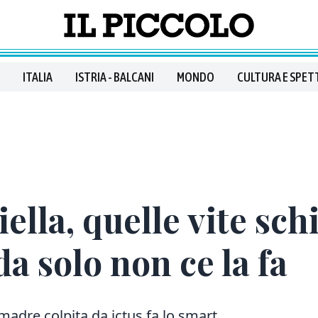
ITALIA
ISTRIA - BALCANI
MONDO
CULTURA E SPET
lla, quelle vite schi
da solo non ce la fa
 madre colpita da ictus fa lo smart