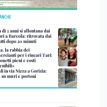
 ANCHE
di 3 anni si allontana dai
ri a Barcola: ritrovata dai
otti dopo 20 minuti
a, la rabbia dei
rcianti per i rincari Tari:
netti pieni e costi
enibili»
i in via Nizza a Gorizia:
e su muri e portoni