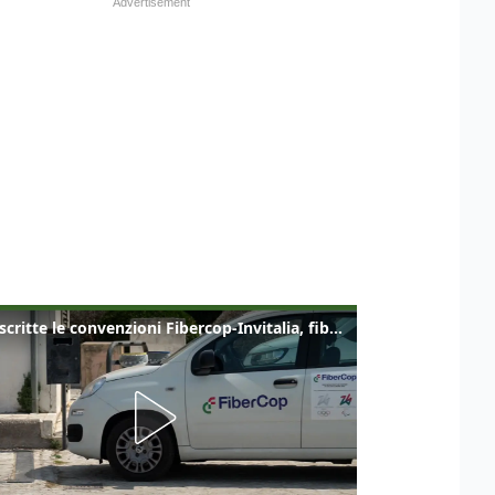
Sottoscritte le convenzioni Fibercop-Invitalia, fibra ottica per 477 mila civici