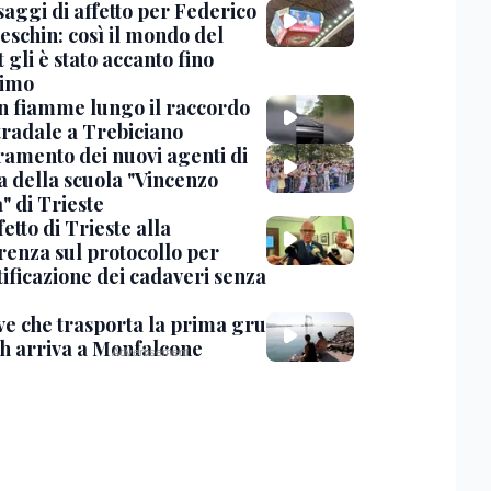
saggi di affetto per Federico
eschin: così il mondo del
 gli è stato accanto fino
timo
in fiamme lungo il raccordo
tradale a Trebiciano
uramento dei nuovi agenti di
a della scuola "Vincenzo
" di Trieste
fetto di Trieste alla
renza sul protocollo per
tificazione dei cadaveri senza
ve che trasporta la prima gru
th arriva a Monfalcone