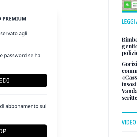
 PREMIUM
LEGGI
servato agli
Bimba 
genito
polizi
e password se hai
Gorizi
comme
«Casso
EDI
insost
Vandal
scritt
te di abbonamento sul
VIDEO
OP