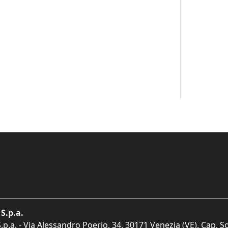
S.p.a.
p.a. - Via Alessandro Poerio, 34, 30171 Venezia (VE). Cap. So