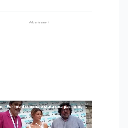
Ronchi: "Per me il cinema è stata una passione, monografia dedicata è un bel regalo"