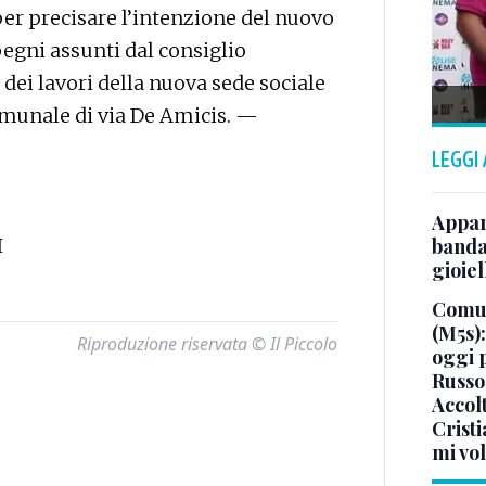
per precisare l’intenzione del nuovo
pegni assunti dal consiglio
 dei lavori della nuova sede sociale
comunale di via De Amicis. —
LEGGI
Appar
I
banda 
gioiel
Comun
(M5s)
Riproduzione riservata © Il Piccolo
oggi 
Russo
Accol
Crist
mi vo