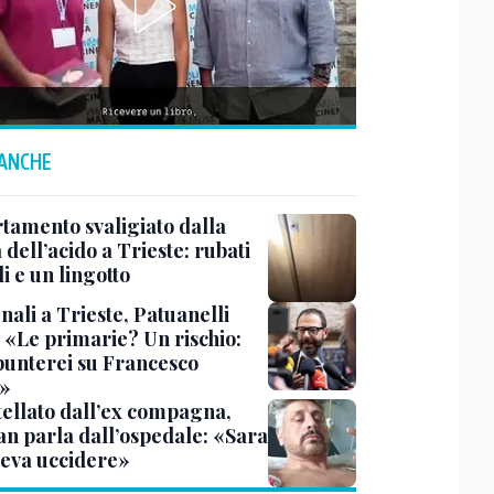
 ANCHE
tamento svaligiato dalla
dell’acido a Trieste: rubati
li e un lingotto
ali a Trieste, Patuanelli
: «Le primarie? Un rischio:
punterei su Francesco
»
tellato dall’ex compagna,
ian parla dall’ospedale: «Sara
leva uccidere»