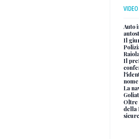
VIDEO
Auto 
autos
Il gi
Polizi
Raiola
Il pre
confe
l'iden
nome
La na
Golia
Oltre
della
sicur