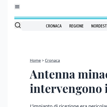
CRONACA
REGIONE
NORDEST
Home
Cronaca
Antenna minacc
intervengono 
L’impianto di ricezione era pericol