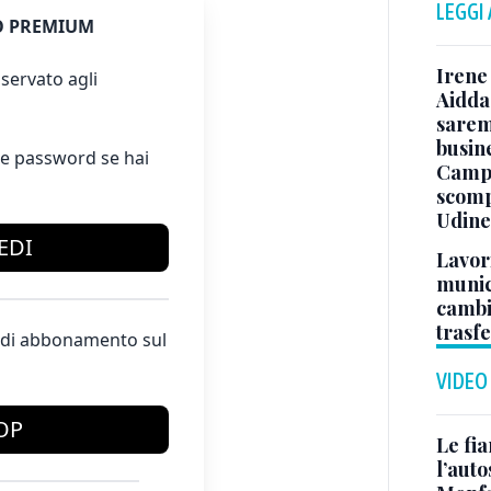
LEGGI
 PREMIUM
Irene 
servato agli
Aidda 
sarem
busin
e password se hai
Campo
scomp
Udine
EDI
Lavori
munici
cambi
trasf
te di abbonamento sul
VIDEO
OP
Le fi
l’auto