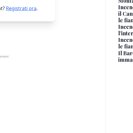
Monfa
Incen
t?
Registrati ora
.
il Ca
le fi
Incen
l’inte
Incen
le fi
Il Bar
immag