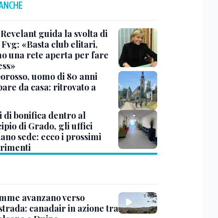
 ANCHE
Revelant guida la svolta di
Fvg: «Basta club elitari,
o una rete aperta per fare
ess»
rosso, uomo di 80 anni
are da casa: ritrovato a
 di bonifica dentro al
pio di Grado, gli uffici
ano sede: ecco i prossimi
erimenti
amme avanzano verso
strada: canadair in azione tra