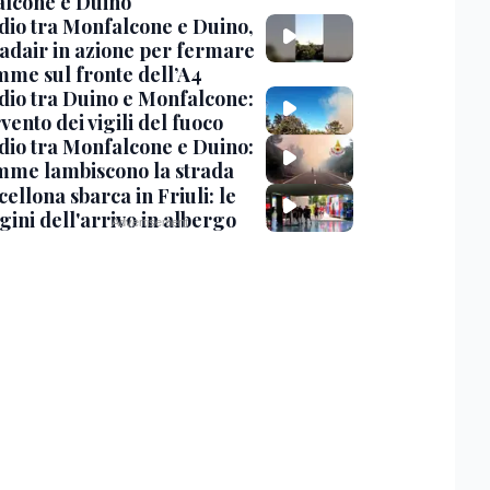
lcone e Duino
dio tra Monfalcone e Duino,
nadair in azione per fermare
amme sul fronte dell’A4
dio tra Duino e Monfalcone:
rvento dei vigili del fuoco
dio tra Monfalcone e Duino:
amme lambiscono la strada
cellona sbarca in Friuli: le
ini dell'arrivo in albergo