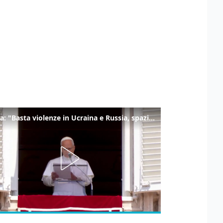
Il Papa: "Basta violenze in Ucraina e Russia, spazio a diplomazia"