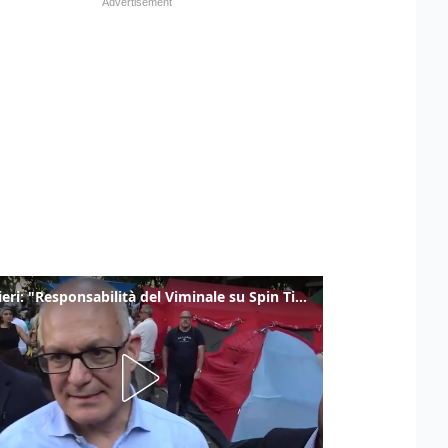
Gualtieri: "Responsabilità del Viminale su Spin Time? La posizione dei partiti è nota"