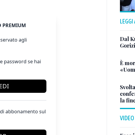
LEGGI
 PREMIUM
Dal K
servato agli
Goriz
e password se hai
È mor
«Uomo
EDI
Svolta
confer
la fin
te di abbonamento sul
VIDEO