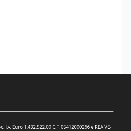
c. i.v. Euro 1.432.522,00 C.F. 05412000266 e REA VE-