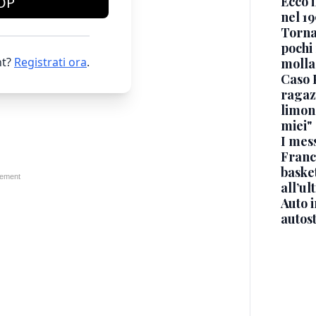
Ecco i
OP
nel 19
Torna
pochi 
t?
Registrati ora
.
molla
Caso 
ragaz
limona
miei"
I mes
Franc
basket
all’ul
Auto 
autos