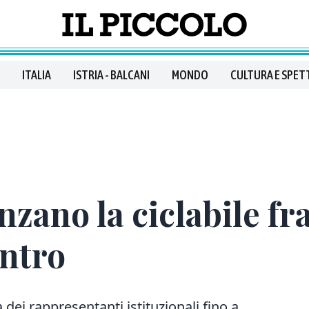
ITALIA
ISTRIA - BALCANI
MONDO
CULTURA E SPET
zano la ciclabile fra
entro
 dei rappresentanti istituzionali fino a