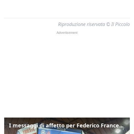
Riproduzione riservata © Il Piccolo
I messaggi di affetto per Federico Franceschin: così il mondo del basket gli è stato accanto fino all’ultimo