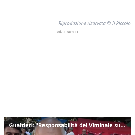
Riproduzione riservata © Il Piccolo
Gualtieri: "Responsabilità del Viminale su Spin Time? La posizione dei partiti è nota"