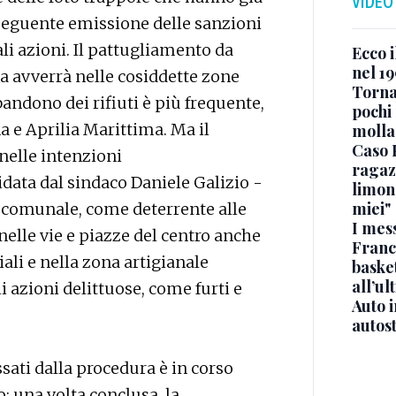
VIDEO
nseguente emissione delle sanzioni
tali azioni. Il pattugliamento da
Ecco i
nel 19
ta avverrà nelle cosiddette zone
Torna
bbandono dei rifiuti è più frequente,
pochi 
a e Aprilia Marittima. Ma il
molla
Caso 
 nelle intenzioni
ragaz
data dal sindaco Daniele Galizio -
limona
miei"
io comunale, come deterrente alle
I mes
nelle vie e piazze del centro anche
Franc
ali e nella zona artigianale
basket
all’ul
i azioni delittuose, come furti e
Auto 
autos
ssati dalla procedura è in corso
to; una volta conclusa, la