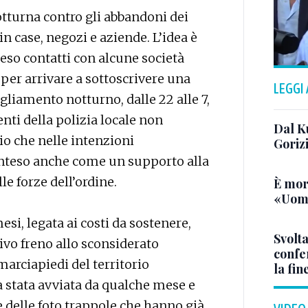
tturna contro gli abbandoni dei
 in case, negozi e aziende. L’idea è
eso contatti con alcune società
 per arrivare a sottoscrivere una
LEGGI
liamento notturno, dalle 22 alle 7,
genti della polizia locale non
Dal K
io che nelle intenzioni
Goriz
nteso anche come un supporto alla
le forze dell’ordine.
È mor
«Uomo
i, legata ai costi da sostenere,
Svolta
tivo freno allo sconsiderato
confer
marciapiedi del territorio
la fin
ià stata avviata da qualche mese e
e delle foto trappole che hanno già