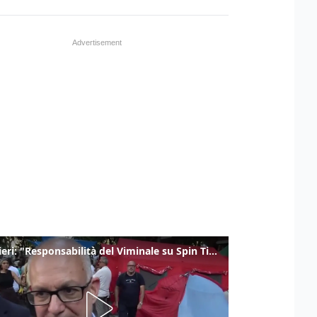
Gualtieri: "Responsabilità del Viminale su Spin Time? La posizione dei partiti è nota"