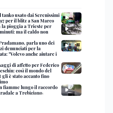
l tanko usato dai Serenissimi
97 per il blitz a San Marco
 la pioggia a Trieste per
minuti: ma il caldo non
Pradamano, parla uno dei
zi denunciati per la
ta: "Volevo anche aiutare i
saggi di affetto per Federico
eschin: così il mondo del
 gli è stato accanto fino
timo
in fiamme lungo il raccordo
tradale a Trebiciano