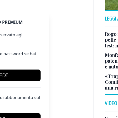
LEGGI
 PREMIUM
Rogo i
servato agli
pelle 
test:
e password se hai
Monfa
patent
e aut
EDI
«Tropp
Comit
una r
te di abbonamento sul
VIDEO