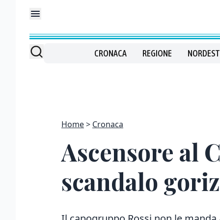
CRONACA
REGIONE
NORDEST
Home
Cronaca
Ascensore al Ca
scandalo gori
Il capogruppo Rossi non le manda a