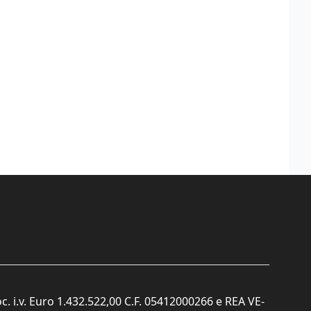
c. i.v. Euro 1.432.522,00 C.F. 05412000266 e REA VE-