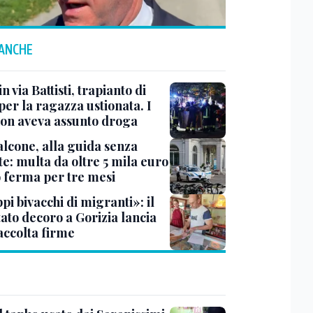
 ANCHE
n via Battisti, trapianto di
per la ragazza ustionata. I
 non aveva assunto droga
lcone, alla guida senza
e: multa da oltre 5 mila euro
o ferma per tre mesi
i bivacchi di migranti»: il
ato decoro a Gorizia lancia
accolta firme