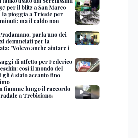
l tanko usato dai Serenissimi
97 per il blitz a San Marco
 la pioggia a Trieste per
minuti: ma il caldo non
Pradamano, parla uno dei
zi denunciati per la
ta: "Volevo anche aiutare i
saggi di affetto per Federico
eschin: così il mondo del
 gli è stato accanto fino
timo
in fiamme lungo il raccordo
tradale a Trebiciano