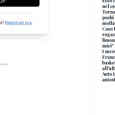
Ecco i
OP
nel 19
Torna
pochi 
t?
Registrati ora
.
molla
Caso 
ragaz
limona
miei"
I mes
Franc
basket
all’ul
Auto 
autos