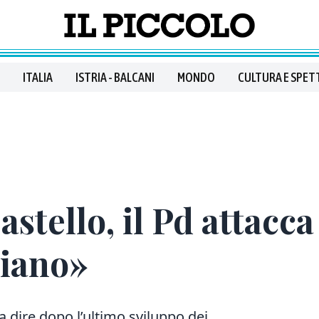
ITALIA
ISTRIA - BALCANI
MONDO
CULTURA E SPET
stello, il Pd attacca
ziano»
 dire dopo l’ultimo sviluppo dei