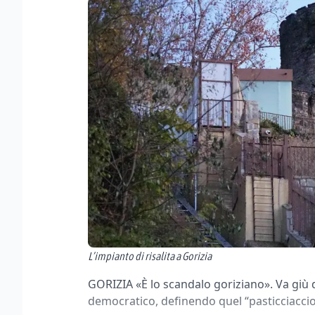
L’impianto di risalita a Gorizia
GORIZIA «È lo scandalo goriziano». Va giù d
democratico, definendo quel “pasticciaccio”