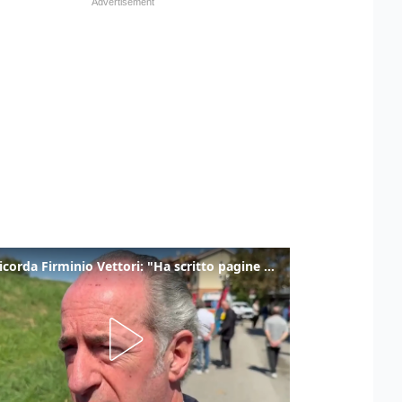
Zaia ricorda Firminio Vettori: "Ha scritto pagine di storia del nostro territorio"