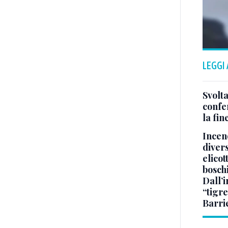
LEGGI
Svolta
confer
la fin
Incend
divers
elicot
bosch
Dall’
“tigre
Barri