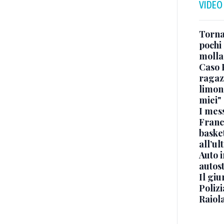
VIDEO
Torna
pochi 
molla
Caso 
ragaz
limona
miei"
I mes
Franc
basket
all’ul
Auto 
autos
Il gi
Polizi
Raiola