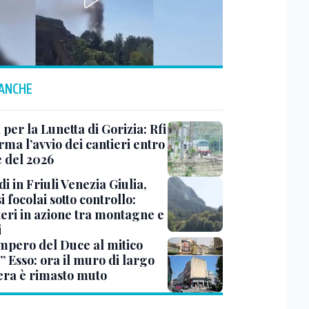
 ANCHE
 per la Lunetta di Gorizia: Rfi
ma l’avvio dei cantieri entro
e del 2026
i in Friuli Venezia Giulia,
i focolai sotto controllo:
teri in azione tra montagne e
i
impero del Duce al mitico
” Esso: ora il muro di largo
era è rimasto muto