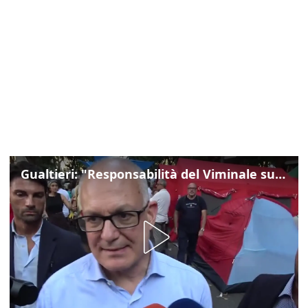
Gualtieri: "Responsabilità del Viminale su Spin Time? La posizione dei partiti è nota"