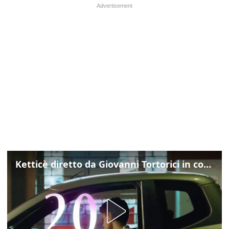
Ketticè diretto da Giovanni Tortorici in concorso al Locarno Film Festival