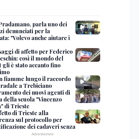
Pradamano, parla uno dei
zi denunciati per la
ta: "Volevo anche aiutare i
saggi di affetto per Federico
eschin: così il mondo del
 gli è stato accanto fino
timo
in fiamme lungo il raccordo
tradale a Trebiciano
uramento dei nuovi agenti di
a della scuola "Vincenzo
" di Trieste
fetto di Trieste alla
renza sul protocollo per
tificazione dei cadaveri senza