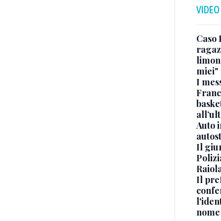
VIDEO
Caso 
ragaz
limona
miei"
I mes
Franc
basket
all’ul
Auto 
autos
Il gi
Polizi
Raiola
Il pre
confe
l'iden
nome