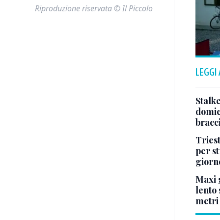
Riproduzione riservata © Il Piccolo
LEGGI
Stalke
domici
bracci
Tries
per s
giorn
Maxi g
lento 
metri