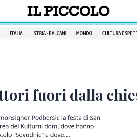
ITALIA
ISTRIA - BALCANI
MONDO
CULTURA E SPET
ttori fuori dalla chie
monsignor Podbersic la festa di San
'area del Kulturni dom, dove hanno
rcolo “Sovodnje” e dove,...