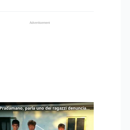
Caso Pradamano, parla uno dei ragazzi denunciati per la limonata: "Volevo anche aiutare i miei"