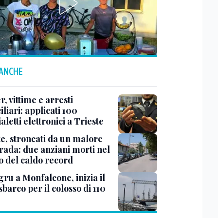
 ANCHE
r, vittime e arresti
liari: applicati 100
aletti elettronici a Trieste
te, stroncati da un malore
trada: due anziani morti nel
o del caldo record
ru a Monfalcone, inizia il
sbarco per il colosso di 110